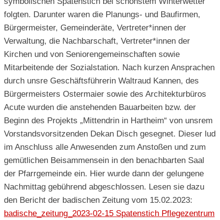
symbolischen Spatenstich bei schönstem Winterwetter
folgten. Darunter waren die Planungs- und Baufirmen,
Bürgermeister, Gemeinderäte, Vertreter*innen der
Verwaltung, die Nachbarschaft, Vertreter*innen der
Kirchen und von Seniorengemeinschaften sowie
Mitarbeitende der Sozialstation. Nach kurzen Ansprachen
durch unsre Geschäftsführerin Waltraud Kannen, des
Bürgermeisters Ostermaier sowie des Architekturbüros
Acute wurden die anstehenden Bauarbeiten bzw. der
Beginn des Projekts „Mittendrin in Hartheim“ von unsrem
Vorstandsvorsitzenden Dekan Disch gesegnet. Dieser lud
im Anschluss alle Anwesenden zum Anstoßen und zum
gemütlichen Beisammensein in den benachbarten Saal
der Pfarrgemeinde ein. Hier wurde dann der gelungene
Nachmittag gebührend abgeschlossen. Lesen sie dazu
den Bericht der badischen Zeitung vom 15.02.2023:
badische_zeitung_2023-02-15 Spatenstich Pflegezentrum